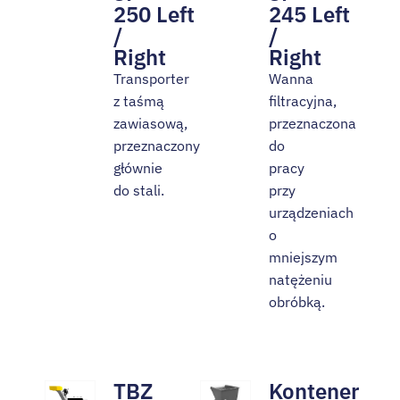
250 Left
245 Left
/
/
Right
Right
Transporter
Wanna
z taśmą
filtracyjna,
zawiasową,
przeznaczona
przeznaczony
do
głównie
pracy
do stali.
przy
urządzeniach
o
mniejszym
natężeniu
obróbką.
TBZ
Kontener