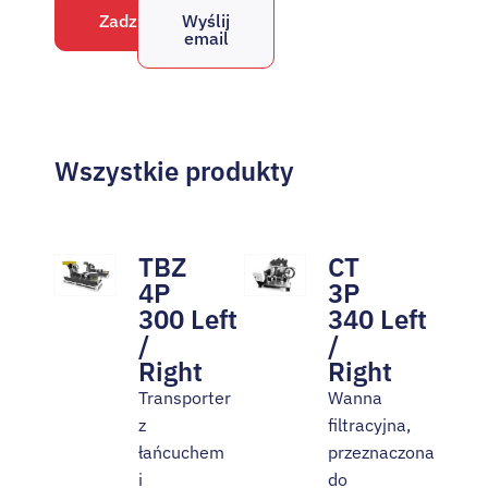
Zadzwoń
Wyślij
email
Wszystkie produkty
TBZ
CT
4P
3P
300 Left
340 Left
/
/
Right
Right
Transporter
Wanna
z
filtracyjna,
łańcuchem
przeznaczona
i
do