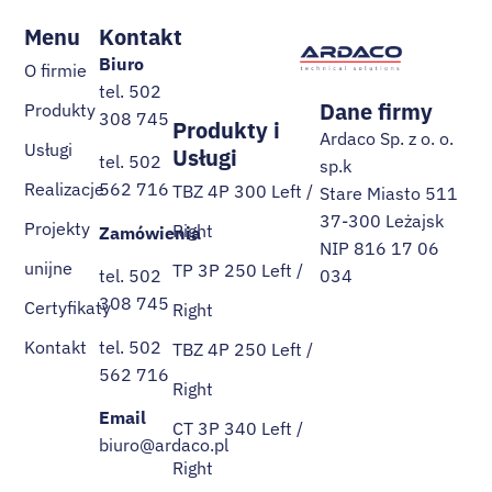
Menu
Kontakt
Biuro
O firmie
tel. 502
Dane firmy
Produkty
308 745
Produkty i
Ardaco Sp. z o. o.
Usługi
Usługi
tel. 502
sp.k
Realizacje
562 716
TBZ 4P 300 Left /
Stare Miasto 511
37-300 Leżajsk
Projekty
Right
Zamówienia
NIP 816 17 06
unijne
TP 3P 250 Left /
034
tel. 502
308 745
Certyfikaty
Right
tel. 502
Kontakt
TBZ 4P 250 Left /
562 716
Right
Email
CT 3P 340 Left /
biuro@ardaco.pl
Right