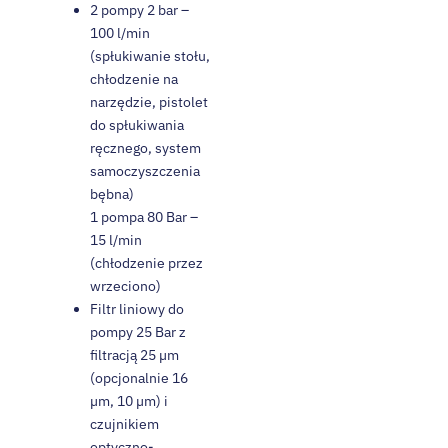
2 pompy 2 bar –
100 l/min
(spłukiwanie stołu,
chłodzenie na
narzędzie, pistolet
do spłukiwania
ręcznego, system
samoczyszczenia
bębna)
1 pompa 80 Bar –
15 l/min
(chłodzenie przez
wrzeciono)
Filtr liniowy do
pompy 25 Bar z
filtracją 25 µm
(opcjonalnie 16
µm, 10 µm) i
czujnikiem
optyczno-