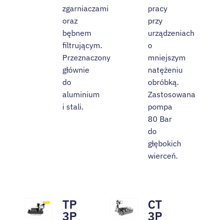
zgarniaczami
pracy
oraz
przy
bębnem
urządzeniach
filtrującym.
o
Przeznaczony
mniejszym
głównie
natężeniu
do
obróbką.
aluminium
Zastosowana
i stali.
pompa
80 Bar
do
głębokich
wierceń.
TP
CT
3P
3P