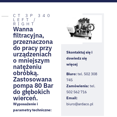
CT 3P 340
LEFT /
RIGHT
Wanna
filtracyjna,
przeznaczona
do pracy przy
urządzeniach
Skontaktuj się i
dowiedz się
o mniejszym
więcej
natężeniu
obróbką.
Biuro:
tel. 502 308
Zastosowana
745
pompa 80 Bar
Zamówienia:
tel.
do głębokich
502 562 716
wierceń.
Email:
Wyposażenie i
biuro@ardaco.pl
parametry techniczne: