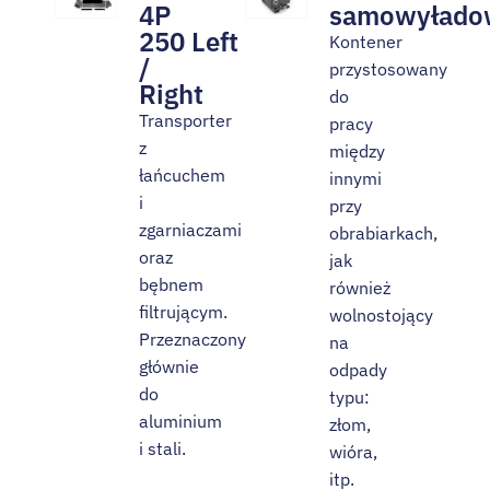
4P
samowyłado
250 Left
Kontener
/
przystosowany
Right
do
Transporter
pracy
z
między
łańcuchem
innymi
i
przy
zgarniaczami
obrabiarkach,
oraz
jak
bębnem
również
filtrującym.
wolnostojący
Przeznaczony
na
głównie
odpady
do
typu:
aluminium
złom,
i stali.
wióra,
itp.