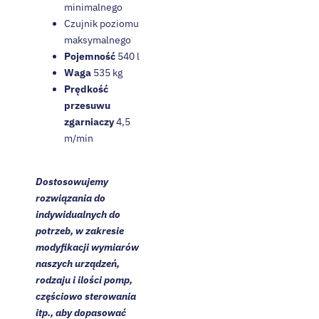
minimalnego
Czujnik poziomu
maksymalnego
Pojemność
540 l
Waga
535 kg
Prędkość
przesuwu
zgarniaczy
4,5
m/min
Dostosowujemy
rozwiązania do
indywidualnych do
potrzeb, w zakresie
modyfikacji wymiarów
naszych urządzeń,
rodzaju i ilości pomp,
częściowo sterowania
itp., aby dopasować