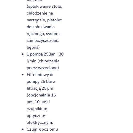
(spłukiwanie stołu,
chłodzenie na
narzędzie, pistolet
do spłukiwania
ręcznego, system
samoczyszczenia
bębna)
1 pompa 25Bar – 30
l/min (chłodzenie
przez wrzeciono)
Filtr liniowy do
pompy 25 Bar z
filtracją 25 µm
(opcjonalnie 16
µm, 10 µm) i
czujnikiem
optyczno-
elektrycznym.
Czujnik poziomu