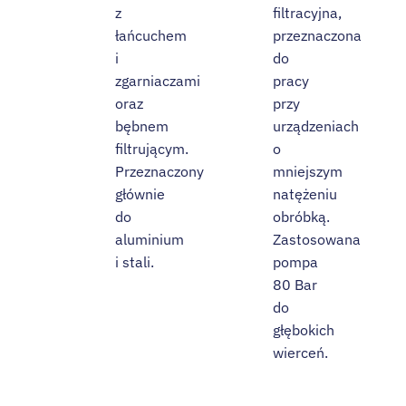
z
filtracyjna,
łańcuchem
przeznaczona
i
do
zgarniaczami
pracy
oraz
przy
bębnem
urządzeniach
filtrującym.
o
Przeznaczony
mniejszym
głównie
natężeniu
do
obróbką.
aluminium
Zastosowana
i stali.
pompa
80 Bar
do
głębokich
wierceń.