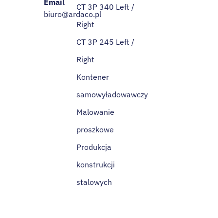
Email
CT 3P 340 Left /
biuro@ardaco.pl
Right
CT 3P 245 Left /
Right
Kontener
samowyładowawczy
Malowanie
proszkowe
Produkcja
konstrukcji
stalowych