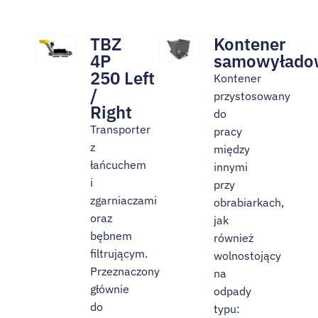
TBZ
Kontener
4P
samowyłado
250 Left
Kontener
/
przystosowany
Right
do
Transporter
pracy
z
między
łańcuchem
innymi
i
przy
zgarniaczami
obrabiarkach,
oraz
jak
bębnem
również
filtrującym.
wolnostojący
Przeznaczony
na
głównie
odpady
do
typu: