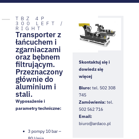
TBZ 4P
300 LEFT /
RIGHT
Transporter z
łańcuchem i
zgarniaczami
oraz bębnem
filtrującym.
Skontaktuj się i
dowiedz się
Przeznaczony
więcej
głównie do
aluminium i
Biuro:
tel. 502 308
stali.
745
Wyposażenie i
Zamówienia:
tel.
parametry techniczne:
502 562 716
Email:
biuro@ardaco.pl
3 pompy 10 bar –
80 l/min