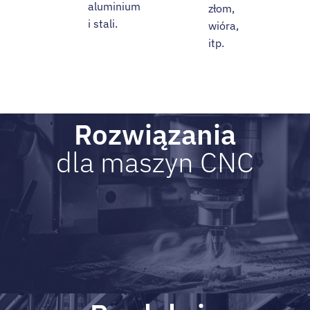
aluminium
złom,
i stali.
wióra,
itp.
Rozwiązania
dla maszyn CNC​