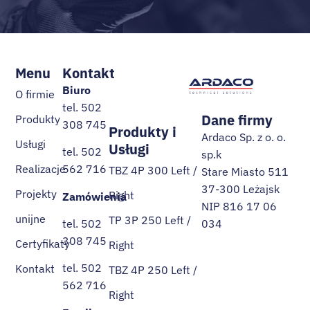
Menu
Kontakt
Biuro
O firmie
tel. 502
Dane firmy
Produkty
308 745
Produkty i
Ardaco Sp. z o. o.
Usługi
Usługi
tel. 502
sp.k
Realizacje
562 716
TBZ 4P 300 Left /
Stare Miasto 511
37-300 Leżajsk
Projekty
Right
Zamówienia
NIP 816 17 06
unijne
TP 3P 250 Left /
034
tel. 502
308 745
Certyfikaty
Right
tel. 502
Kontakt
TBZ 4P 250 Left /
562 716
Right