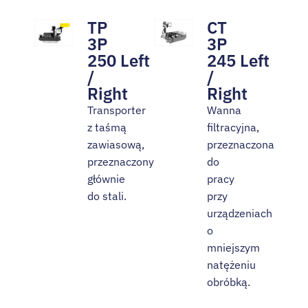
TP
CT
3P
3P
250 Left
245 Left
/
/
Right
Right
Transporter
Wanna
z taśmą
filtracyjna,
zawiasową,
przeznaczona
przeznaczony
do
głównie
pracy
do stali.
przy
urządzeniach
o
mniejszym
natężeniu
obróbką.