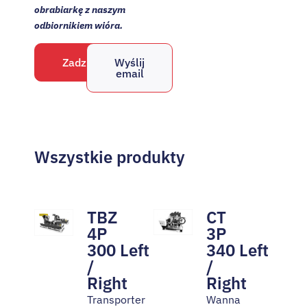
obrabiarkę z naszym
odbiornikiem wióra.
Zadzwoń
Wyślij
email
Wszystkie produkty
TBZ
CT
4P
3P
300 Left
340 Left
/
/
Right
Right
Transporter
Wanna